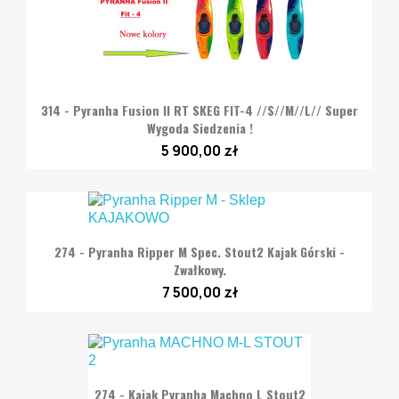
314 - Pyranha Fusion II RT SKEG FIT-4 //S//M//L// Super
Wygoda Siedzenia !
5 900,00 zł
274 - Pyranha Ripper M Spec. Stout2 Kajak Górski -
Zwałkowy.
7 500,00 zł
274 - Kajak Pyranha Machno L Stout2