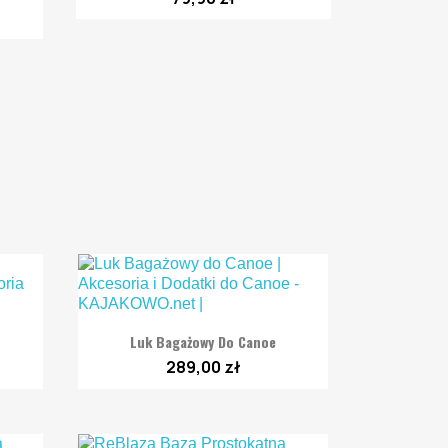

Szybki podgląd
Luk Bagażowy Do Canoe
289,00 zł