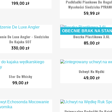

Szybki podgląd
Podkładki Piankowe Do Regul
199,00 zł
Wysokości Siedziska PYRAN
59,99 zł
OBECNIE BRAK NA STAN


Szybki podgląd
Szybki podgląd
enie De Luxe Angler - Siedzisko
Beczka Plastikowa 3.6L
Do Kajaka SOT
85,00 zł
330,00 zł

Szybki podgląd
Uchwyt Na Wędki

Szybki podgląd
Ster Do Whisky
49,00 zł
99,00 zł

Szybki podgląd
Uniwersalne Podnóżki Do Kaja