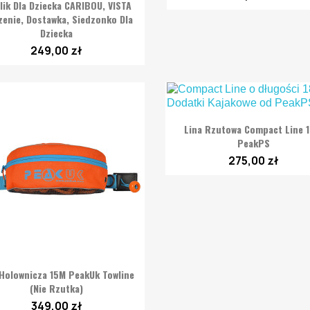

Szybki podgląd
lik Dla Dziecka CARIBOU, VISTA
zenie, Dostawka, Siedzonko Dla
Dziecka
249,00 zł

Szybki podgląd
Lina Rzutowa Compact Line 
PeakPS
275,00 zł

Szybki podgląd
 Holownicza 15M PeakUk Towline
(nie Rzutka)
349,00 zł