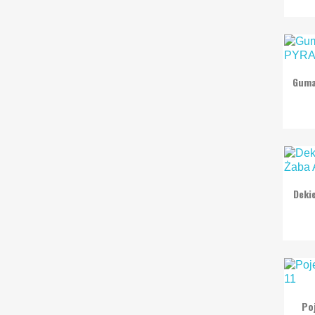
Guma
Deki
Po