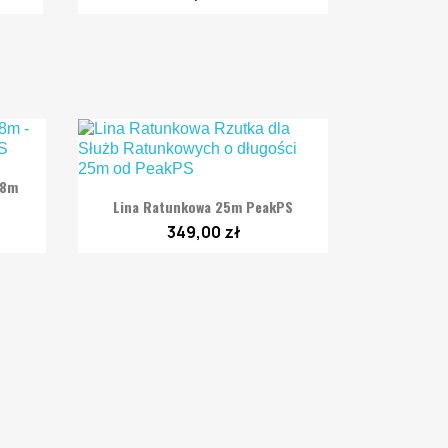
18m

Szybki podgląd
Lina Ratunkowa 25m PeakPS
349,00 zł