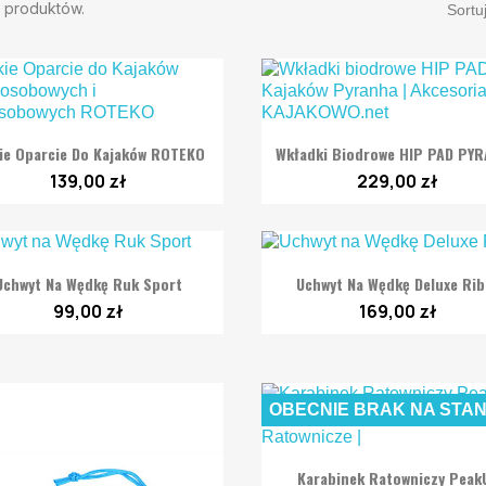
1 produktów.
Sortu


Szybki podgląd
Szybki podgląd
kie Oparcie Do Kajaków ROTEKO
Wkładki Biodrowe HIP PAD PY
139,00 zł
229,00 zł


Szybki podgląd
Szybki podgląd
Uchwyt Na Wędkę Ruk Sport
Uchwyt Na Wędkę Deluxe Rib
99,00 zł
169,00 zł
OBECNIE BRAK NA STAN

Szybki podgląd
Karabinek Ratowniczy Peak