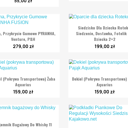
55,00 zł

Szybki podgląd
Siedzisko Dla Dziecka Rotek

Szybki podgląd
, Przykrycie Gumowe PYRANHA,
Siedzenie, Dostawka, Fotelik 
Venture, P&H
Dziecka 2+2
279,00 zł
199,00 zł


Szybki podgląd
Szybki podgląd
el (pokrywa Transportowa) Żaba
Dekiel (pokrywa Transportowa) 
Aquarius
Aquarius
159,00 zł
159,00 zł

Szybki podgląd
jemnik Bagażowy Do Whisky 11