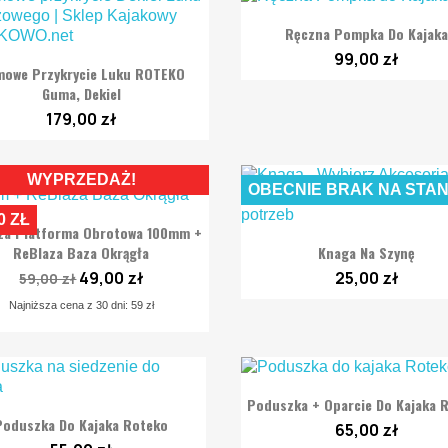

Szybki podgląd
Ręczna Pompka Do Kajaka
99,00 zł

Szybki podgląd
owe Przykrycie Luku ROTEKO
Guma, Dekiel
179,00 zł
WYPRZEDAŻ!
OBECNIE BRAK NA STAN
0 ZŁ

Szybki podgląd
za Platforma Obrotowa 100mm +

Szybki podgląd
ReBlaza Baza Okrągła
Knaga Na Szynę
49,00 zł
25,00 zł
59,00 zł
Najniższa cena z 30 dni: 59 zł

Szybki podgląd
Poduszka + Oparcie Do Kajaka 

Szybki podgląd
Poduszka Do Kajaka Roteko
65,00 zł