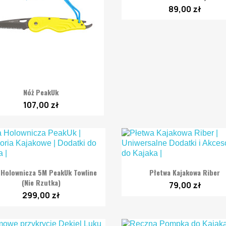
89,00 zł

Szybki podgląd
Nóż PeakUk
107,00 zł


Szybki podgląd
Szybki podgląd
 Holownicza 5M PeakUk Towline
Płetwa Kajakowa Riber
(nie Rzutka)
79,00 zł
299,00 zł