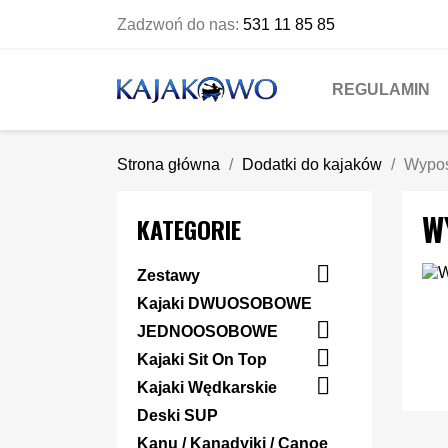
Zadzwoń do nas:
531 11 85 85
REGULAMIN
Strona główna
Dodatki do kajaków
Wypo
W
KATEGORIE

Zestawy
Kajaki DWUOSOBOWE

JEDNOOSOBOWE

Kajaki Sit On Top

Kajaki Wędkarskie
Deski SUP
Kanu / Kanadyjki / Canoe