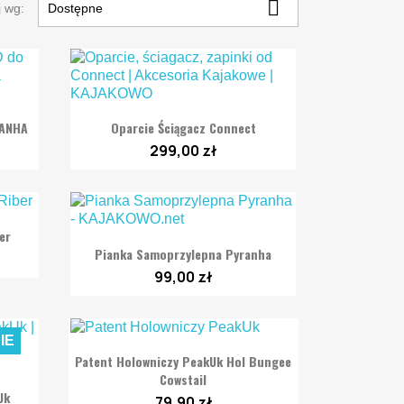

j wg:
Dostępne

Szybki podgląd
RANHA
Oparcie Ściągacz Connect
299,00 zł
er

Szybki podgląd
Pianka Samoprzylepna Pyranha
99,00 zł
IE

Szybki podgląd
Patent Holowniczy PeakUk Hol Bungee
Cowstail
Uk
79,90 zł