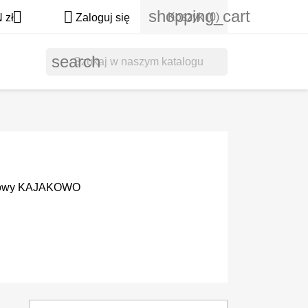
shopping_cart


Koszyk
(0)
 zł
Zaloguj się
search