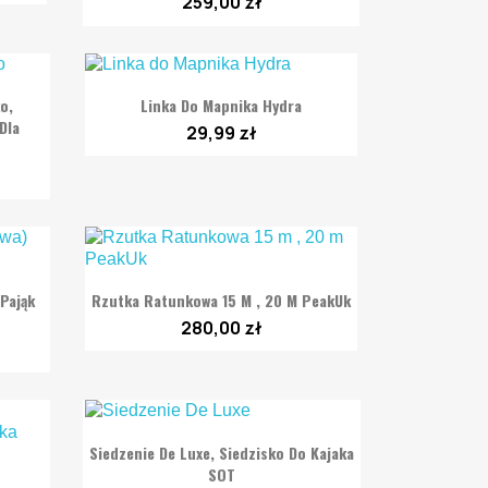
259,00 zł

Szybki podgląd
o,
Linka Do Mapnika Hydra
Dla
29,99 zł

Szybki podgląd
Pająk
Rzutka Ratunkowa 15 M , 20 M PeakUk
280,00 zł

Szybki podgląd
Siedzenie De Luxe, Siedzisko Do Kajaka
SOT