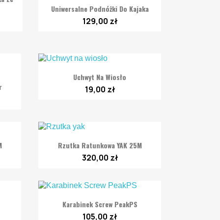

Szybki podgląd
Uniwersalne Podnóżki Do Kajaka
129,00 zł

Szybki podgląd
Uchwyt Na Wiosło
r
19,00 zł

Szybki podgląd
M
Rzutka Ratunkowa YAK 25M
320,00 zł

Szybki podgląd
Karabinek Screw PeakPS
105,00 zł