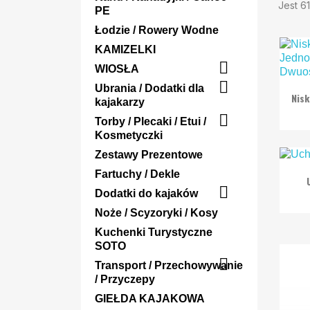
Jest 6
PE
Łodzie / Rowery Wodne
KAMIZELKI

WIOSŁA

Ubrania / Dodatki dla
Nis
kajakarzy

Torby / Plecaki / Etui /
Kosmetyczki
Zestawy Prezentowe
Fartuchy / Dekle

Dodatki do kajaków
Noże / Scyzoryki / Kosy
Kuchenki Turystyczne
SOTO

Transport / Przechowywanie
/ Przyczepy
GIEŁDA KAJAKOWA