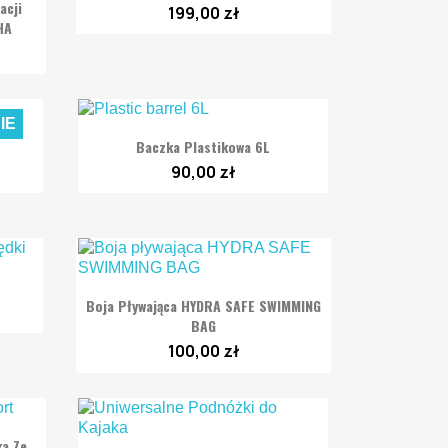
acji
199,00 zł
HA
IE

Szybki podgląd
Baczka Plastikowa 6L
90,00 zł

Szybki podgląd
Boja Pływająca HYDRA SAFE SWIMMING
BAG
100,00 zł
ka Ze