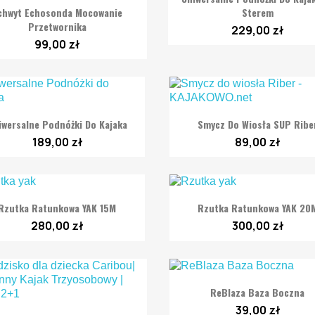

Szybki podgląd
chwyt Echosonda Mocowanie
Sterem
Przetwornika
229,00 zł
99,00 zł


Szybki podgląd
Szybki podgląd
iwersalne Podnóżki Do Kajaka
Smycz Do Wiosła SUP Ribe
189,00 zł
89,00 zł


Szybki podgląd
Szybki podgląd
Rzutka Ratunkowa YAK 15M
Rzutka Ratunkowa YAK 20
280,00 zł
300,00 zł

Szybki podgląd
ReBlaza Baza Boczna
39,00 zł