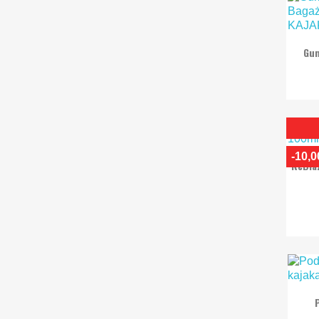
Gum
-10,0
ReBla