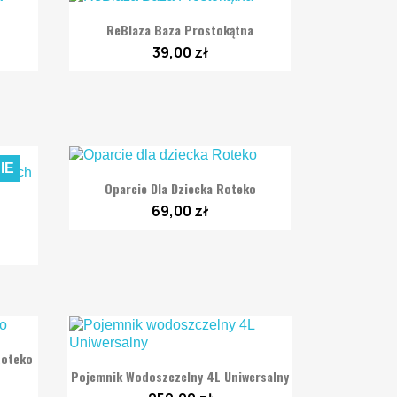

Szybki podgląd
ReBlaza Baza Prostokątna
39,00 zł
IE

Szybki podgląd
Oparcie Dla Dziecka Roteko
69,00 zł
Roteko

Szybki podgląd
Pojemnik Wodoszczelny 4L Uniwersalny