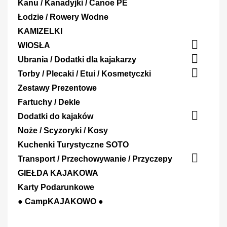
Kanu / Kanadyjki / Canoe PE
Łodzie / Rowery Wodne
KAMIZELKI

WIOSŁA

Ubrania / Dodatki dla kajakarzy

Torby / Plecaki / Etui / Kosmetyczki
Zestawy Prezentowe
Fartuchy / Dekle

Dodatki do kajaków
Noże / Scyzoryki / Kosy
Kuchenki Turystyczne SOTO

Transport / Przechowywanie / Przyczepy
GIEŁDA KAJAKOWA
Karty Podarunkowe
● CampKAJAKOWO ●