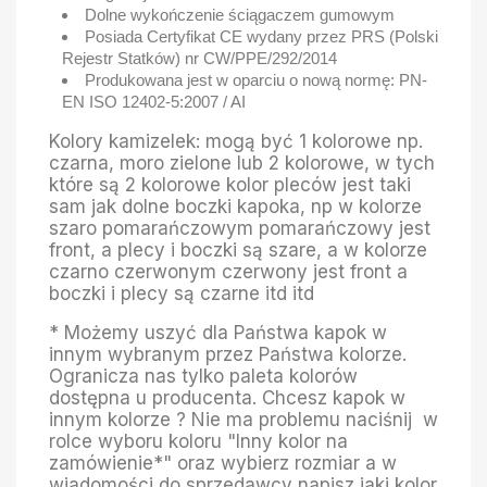
Dolne wykończenie ściągaczem gumowym
Posiada Certyfikat CE wydany przez PRS (Polski
Rejestr Statków) nr CW/PPE/292/2014
Produkowana jest w oparciu o nową normę: PN-
EN ISO 12402-5:2007 / AI
Kolory kamizelek: mogą być 1 kolorowe np.
czarna, moro zielone lub 2 kolorowe, w tych
które są 2 kolorowe kolor pleców jest taki
sam jak dolne boczki kapoka, np w kolorze
szaro pomarańczowym pomarańczowy jest
front, a plecy i boczki są szare, a w kolorze
czarno czerwonym czerwony jest front a
boczki i plecy są czarne itd itd
* Możemy uszyć dla Państwa kapok w
innym wybranym przez Państwa kolorze.
Ogranicza nas tylko paleta kolorów
dostępna u producenta. Chcesz kapok w
innym kolorze ? Nie ma problemu naciśnij w
rolce wyboru koloru "Inny kolor na
zamówienie*" oraz wybierz rozmiar a w
wiadomości do sprzedawcy napisz jaki kolor