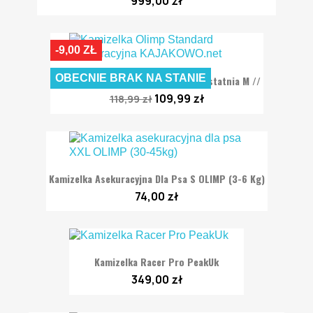
999,00 zł
-9,00 ZŁ
OBECNIE BRAK NA STANIE
Kamizelka Asekuracyjna Delfiny // Ostatnia M //
109,99 zł
118,99 zł
Kamizelka Asekuracyjna Dla Psa S OLIMP (3-6 Kg)
74,00 zł
Kamizelka Racer Pro PeakUk
349,00 zł