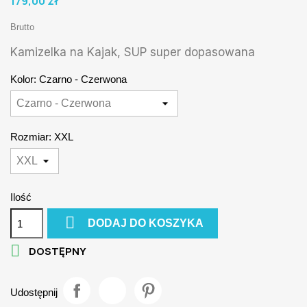
179,00 zł
Brutto
Kamizelka na Kajak, SUP super dopasowana
Kolor: Czarno - Czerwona
Rozmiar: XXL
Ilość

DODAJ DO KOSZYKA

DOSTĘPNY
Udostępnij