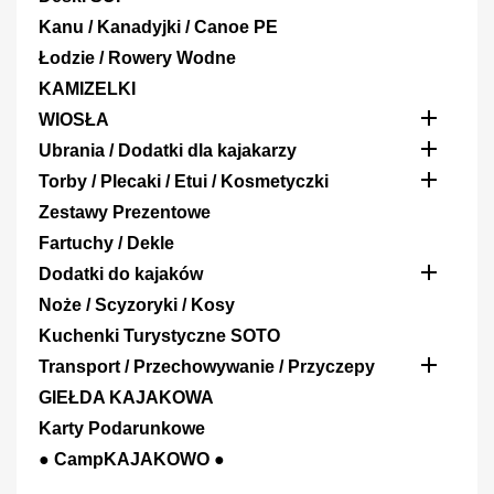
Kanu / Kanadyjki / Canoe PE
Łodzie / Rowery Wodne
KAMIZELKI

WIOSŁA

Ubrania / Dodatki dla kajakarzy

Torby / Plecaki / Etui / Kosmetyczki
Zestawy Prezentowe
Fartuchy / Dekle

Dodatki do kajaków
Noże / Scyzoryki / Kosy
Kuchenki Turystyczne SOTO

Transport / Przechowywanie / Przyczepy
GIEŁDA KAJAKOWA
Karty Podarunkowe
● CampKAJAKOWO ●