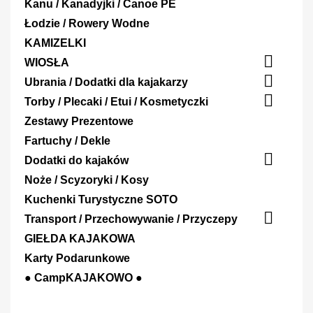
Kanu / Kanadyjki / Canoe PE
Łodzie / Rowery Wodne
KAMIZELKI

WIOSŁA

Ubrania / Dodatki dla kajakarzy

Torby / Plecaki / Etui / Kosmetyczki
Zestawy Prezentowe
Fartuchy / Dekle

Dodatki do kajaków
Noże / Scyzoryki / Kosy
Kuchenki Turystyczne SOTO

Transport / Przechowywanie / Przyczepy
GIEŁDA KAJAKOWA
Karty Podarunkowe
● CampKAJAKOWO ●