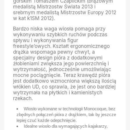
górskim Tomaszem Czaplickim (brązowym
medalistą Mistrzostw Świata 2013 i
srebrnym medalistą Mistrzostw Europy 2012
w kat k1SM 2012).
Bardzo niska waga wiosła pomaga przy
wykonywaniu szybkich ruchów podczas
spływu i wykonywania figur
freestyle’owych. Kształt ergonomicznego
drążka wspomaga pewny chwyt, a
specjalny design pióra z dodatkowymi
żłobieniami zwiększa jego powierzchnię i
wytrzymałość, jednocześnie umożliwiając
mocne pociągnięcie. Teraz krawędź pióra
jest dodatkowo wzmocniona większą ilością
włókien UD, co sprawia, że jest ono bardziej
wytrzymała na płytkich i kamienistych
rzekach.
Wiosło wykonane w technologii Monocoque, bez
zbędnych połączeń pióra z drążkiem, tak by jeszcze
lepiej czuć każde odepchnięcie.
Idealne wiosło dla wymagających kajakarzy,