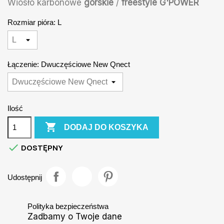
Wiosło karbonowe
górskie
/
freestyle G'POWER
Rozmiar pióra: L
Łączenie: Dwuczęściowe New Qnect
Ilość

DODAJ DO KOSZYKA

DOSTĘPNY
Udostępnij
Polityka bezpieczeństwa
Zadbamy o Twoje dane