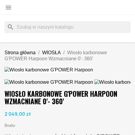

search
Strona główna
WIOSŁA
Wiosło karbonowe
G'POWER Harpoon Wzmacniane 0'- 360'
WIOSŁO KARBONOWE G'POWER HARPOON
WZMACNIANE 0'- 360'
2 049,00 zł
Brutto