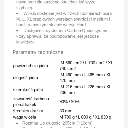
nowa broń dla każdego, kto chce iść wyżej i
szybciej.
Wiosło dostępne jest w trzech rozmiarach pióra
M, L, XL oraz dwóch wersjach twardości medium i
hard - w naszym sklepie wersja Hard
Dostępne z systemem Carbon Qnect system,
który sprawia, że podróżowanie jest jeszcze
łatwiejsze.
Parametry techniczne
M 660 cm2 / L 700 cm2 / XL
powierzchnia pióra
740 cm2
M 460 mm / L 465 mm / XL
długość pióra
470 mm
M 216 mm / L 226 mm / XL
szerokość pióra
236 mm
zawartość karbonu
90% / 90%
pióro/drążek
średnica drążka
30 mm
waga wiosła
M 790 g / L 800 g / XL 830 g
Rozmiar L o długości 205cm (+10cm)