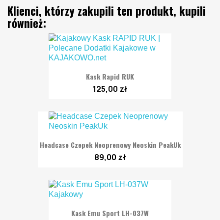
Klienci, którzy zakupili ten produkt, kupili
również:
Kask Rapid RUK
125,00 zł
Headcase Czepek Neoprenowy Neoskin PeakUk
89,00 zł
Kask Emu Sport LH-037W