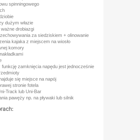
łowu spinningowego
ch
dziobie
zy dużym włazie
 ważne drobiazgi
rzechowywania za siedziskiem + olinowanie
zenia kajaka z miejscem na wiosło
wnej komory
 nakładkami
e
y funkcję zamknięcia napędu jest jednocześnie
rzedmioty
ajduje się miejsce na napój
awej stronie fotela
i-Track lub Uni-Bar
ia pawęży np. na pływaki lub silnik
rach: