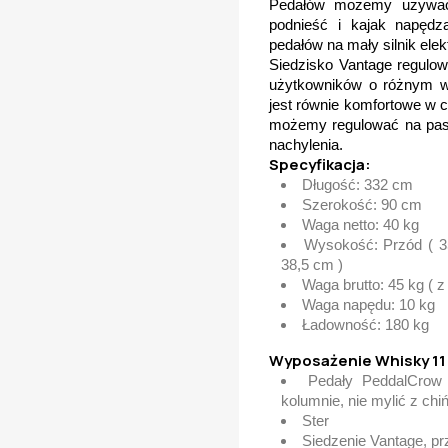
Pedałów możemy używać
podnieść i kajak napęd
pedałów na mały silnik elek
Siedzisko Vantage regulow
użytkowników o różnym w
jest równie komfortowe w c
możemy regulować na pask
nachylenia.
Specyfikacja:
Długość: 332 cm
Szerokość: 90 cm
Waga netto: 40 kg
Wysokość: Przód ( 35
38,5 cm )
Waga brutto: 45 kg ( 
Waga napędu: 10 kg
Ładowność: 180 kg
Wyposażenie Whisky 11
Pedały PeddalCrow 
kolumnie, nie mylić z chi
Ster
Siedzenie Vantage, p