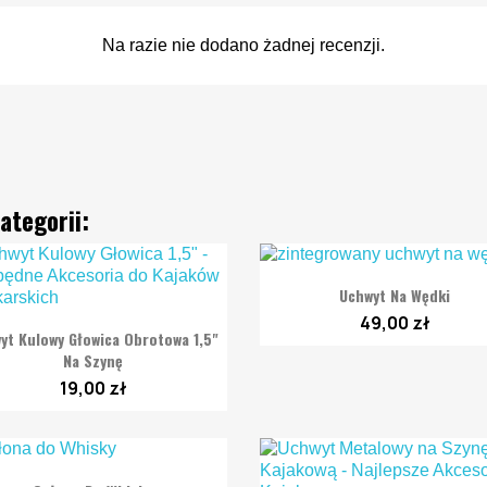
Na razie nie dodano żadnej recenzji.
ategorii:

Szybki podgląd
Uchwyt Na Wędki
49,00 zł

Szybki podgląd
yt Kulowy Głowica Obrotowa 1,5"
Na Szynę
19,00 zł

Szybki podgląd