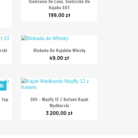
Siedzenie De Luxe, Siedzisko Do
Kajaka SOT
199,00 zł

Szybki podgląd
rski
Blokada Do Kajaków Whisky
49,00 zł
IE

Szybki podgląd
n Top
365 - Mayfly 12 Z Kołami Kajak
Wędkarski
3 200,00 zł