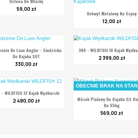
Osłona Do Whisky
59,00 zł

Szybki podgląd
Uchwyt Metalowy Na Szynę
12,00 zł


Szybki podgląd
Szybki podgląd
zenie De Luxe Angler - Siedzisko
306 - WILDFISH 10 Kajak Wędka
Do Kajaka SOT
2 399,00 zł
330,00 zł
OBECNIE BRAK NA STAN

Szybki podgląd
 - WILDFISH 12 Kajak Wędkarski

Szybki podgląd
Wózek Plażowy Do Kajaka Sit O
2 480,00 zł
Do 55kg
569,00 zł