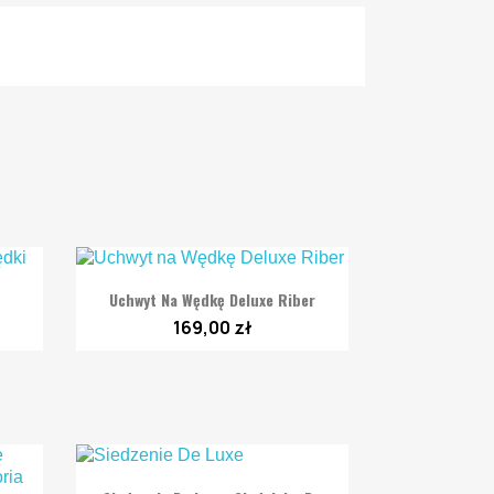

Szybki podgląd
Uchwyt Na Wędkę Deluxe Riber
169,00 zł

Szybki podgląd