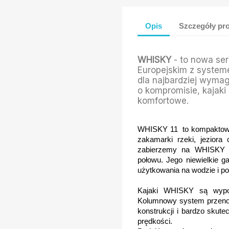
Opis
Szczegóły pr
WHISKY
- to nowa ser
Europejskim z syste
dla najbardziej wyma
o kompromisie, kajaki
komfortowe.
WHISKY 11 to kompaktowa 
zakamarki rzeki, jeziora
zabierzemy na WHISKY 1
połowu. Jego niewielkie 
użytkowania na wodzie i po
Kajaki WHISKY są wyp
Kolumnowy system przenos
konstrukcji i bardzo skut
prędkości.