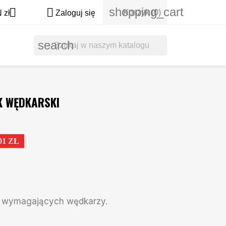
shopping_cart


Koszyk
(0)
 zł
Zaloguj się
search
AK WĘDKARSKI
01 ZŁ
ej wymagających wędkarzy.