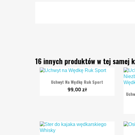
16 innych produktów w tej samej k

Szybki podgląd
Uchwyt Na Wędkę Ruk Sport
99,00 zł
Uchw