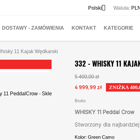

Polski
Waluta:
PLN
DOSTAWY - ZAMÓWIENIA
KONTAKT
KATEGORIE
Whisky 11 Kajak Wędkarski
332 - WHISKY 11 KAJ
5 400,00 zł
4 999,99 zł
ZNIŻKA 400,
Brutto
WHISKY 11 Peddal Crow
Stworzony dla najbardzi
Kolor: Green Camo