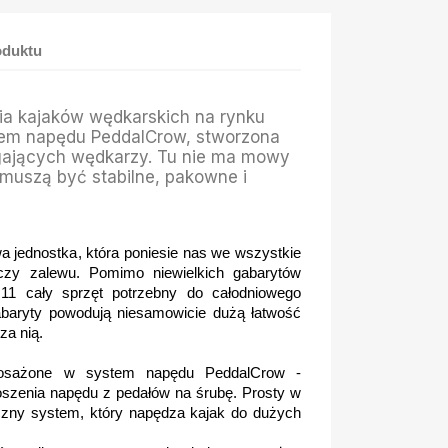
oduktu
ia kajaków wędkarskich na rynku
mem napędu PeddalCrow, stworzona
gających wędkarzy. Tu nie ma mowy
 muszą być stabilne, pakowne i
jednostka, która poniesie nas we wszystkie
 czy zalewu. Pomimo niewielkich gabarytów
1 cały sprzęt potrzebny do całodniowego
gabaryty powodują niesamowicie dużą łatwość
za nią.
osażone w system napędu PeddalCrow -
zenia napędu z pedałów na śrubę. Prosty w
eczny system, który napędza kajak do dużych