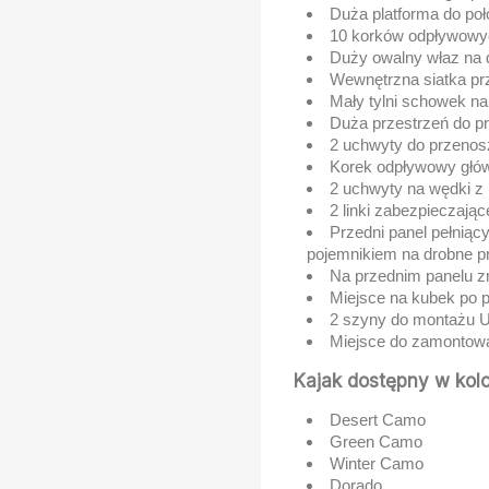
Duża platforma do po
10 korków odpływowy
Duży owalny właz na 
Wewnętrzna siatka pr
Mały tylni schowek na
Duża przestrzeń do p
2 uchwyty do przenos
Korek odpływowy głó
2 uchwyty na wędki z
2 linki zabezpieczając
Przedni panel pełniąc
pojemnikiem na drobne p
Na przednim panelu zn
Miejsce na kubek po pr
2 szyny do montażu Un
Miejsce do zamontowan
Kajak dostępny w kolo
Desert Camo
Green Camo
Winter Camo
Dorado