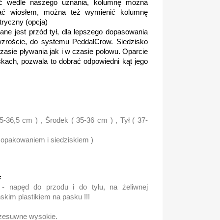
 wedle naszego uznania, kolumnę można
zać wiosłem, można też wymienić kolumnę
tryczny (opcja)
ane jest przód tył, dla lepszego dopasowania
zroście, do systemu PeddalCrow. Siedzisko
zasie pływania jak i w czasie połowu. Oparcie
ach, pozwala to dobrać odpowiedni kąt jego
-36,5 cm ) , Środek ( 35-36 cm ) , Tył ( 37-
z opakowaniem i siedziskiem )
:
- napęd do przodu i do tyłu, na żeliwnej
ńskim plastikiem na pasku !!!
rzesuwne wysokie.