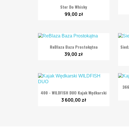

Szybki podgląd
Ster Do Whisky
99,00 zł

Szybki podgląd
ReBlaza Baza Prostokątna
Sied
39,00 zł
366

Szybki podgląd
400 - WILDFISH DUO Kajak Wędkarski
3 600,00 zł